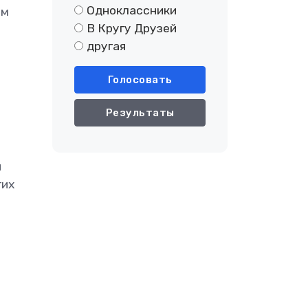
Одноклассники
им
В Кругу Друзей
другая
.
Голосовать
Результаты
й
гих
е