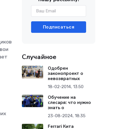
Подписаться
щиков
свои
Случайное
ает
Одобрен
законопроект о
невозвратных
18-02-2014, 13:50
и
Обучение на
слесаря: что нужно
знать о
них
23-08-2024, 18:35
Ferrari Кита