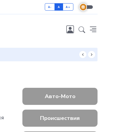
A-
A
A+
Как отличить 
Авто-Мото
Происшествия
ся