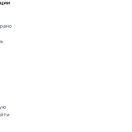
ации
 рано
нь
ную
айти