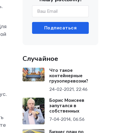
.
Для
Подписаться
мой
Случайное
Что такое
контейнерные
грузоперевозки?
24-02-2021, 22:46
ус.
Борис Моисеев
запутался в
собственных
ть
7-04-2014, 06:56
ите
Бизнес план по