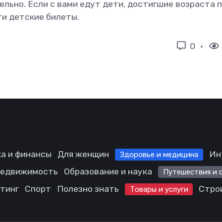
ельно. Если с вами едут дети, достигшие возраста 
ти детские билеты.
0
а и финансы
Для женщин
Ин
Здоровье и медицина
едвижимость
Образование и наука
Путешествия и 
етинг
Спорт
Полезно знать
Стро
Товары и услуги