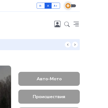
A-
A
A+
Как отличить 
Авто-Мото
Происшествия