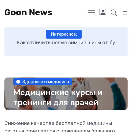
Goon News
Интересное:
ру
Как отличить новые зимние шины от бу
О
Здоровье и медицина
Медицинские курсы и
тренинги для врачей
Снижение качества бесплатной медицины
сегодня сочетается с появлением большого