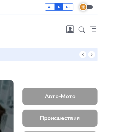
A-
A
A+
Как отличить 
Авто-Мото
Происшествия