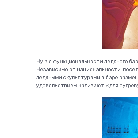
Ну а о функциональности ледяного бара
Независимо от национальности, посе
ледяными скульптурами в баре размещ
удовольствием наливают «для сугрев