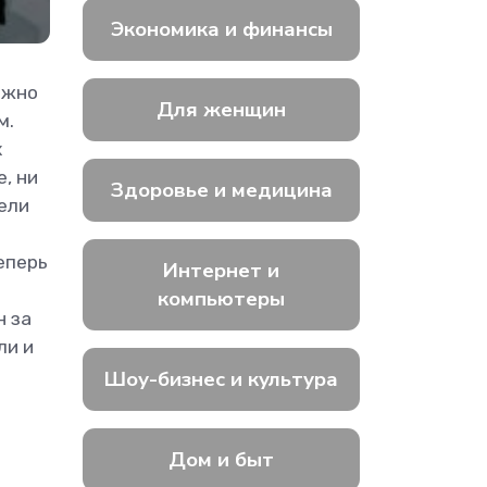
Экономика и финансы
ожно
Для женщин
м.
х
, ни
Здоровье и медицина
ели
еперь
Интернет и
компьютеры
н за
ли и
Шоу-бизнес и культура
Дом и быт