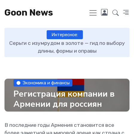
Goon News
Интересное:
ру
Как отличить новые зимние шины от бу
О
Экономика и финансы
Регистрация компании в
Армении для россиян
В последние годы Армения становится все
более заметной на мировой арене как страна с