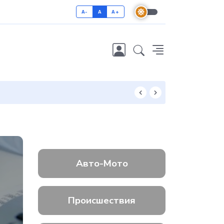
A-
A
A+
Как отличить 
Авто-Мото
Происшествия