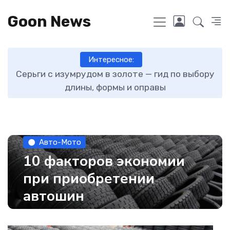
Goon News
Интересное:
о выбору
Как отличить новые зимние шины от бу
Авто-Мото
10 факторов экономии
при приобретении
автошин