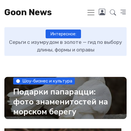
Goon News
Интересное:
ру
Как отличить новые зимние шины от бу
О
Шоу-бизнес и культура
Подарки папарацци:
фото знаменитостей на
морском берегу