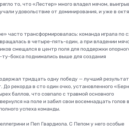
прягло то, что «Лестер» много владел мячом, выигры
лучали удовольствие от доминирования, и уже в окт
е» часто трансформировалась: команда играла по 
вращалась в четыре-пять-один, а при владении мяч
ников смещался в центр поля для поддержки опорног
-ту-бокса поднимались выше для создания
одержал тридцать одну победу — лучший результат
 До рекорда в сто один очко, установленного «Бер
ырех баллов, что совпало с травмой основного
ернулся на поле и забил свои восемнадцать голов 
 полного успеха команды.
еллегрини и Пеп Гвардиола. С Пепом у него особые