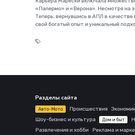
Карьера Марески включала множество
«Палермо» и «Верона». Несмотря на эт
Теперь, вернувшись в АПЛ в качестве
свой богатый опыт и уникальный подх
Разделы сайта
Происшествия
Экономик
Авто-Мото
Шоу-бизнес и культура
Н
Дом и быт
Развлечения и хобби
Реклама и марк