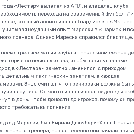
 года «Лестер» вылетел из АПЛ, и владелец клуба
еобходимость перехода на современный футбол. Л
ареске, который ассистировал Гвардиоле в «Манчес
, учитывая неудачный опыт Марески в «Парме» и вс
ного тренера. Однако Мареска справился блестяще.
посмотрел все матчи клуба в провальном сезоне д
екоторые по несколько раз, чтобы понять главные
дход в «Лестере» заметно изменился: с приходом
ть детальным тактическим занятиям, а каждая
амерами. Энцо считал, что тренировки должны быть
кучила рутина. Он часто использовал видео для ра
нут в день, чтобы донести до игроков, почему он п
осто требовать выполнения.
 подход Марески, был Кирнан Дьюзбери-Холл. Понача
ять нового тренера, но постепенно они начали вника