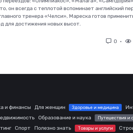
 переездов: «Олимпиакос», «Малага», «Сампдория»
о, он всегда с теплотой вспоминает английский пе
 главного тренера «Челси», Мареска готов применит
од для достижения новых высот.
0
а и финансы
Для женщин
Ин
Здоровье и медицина
едвижимость
Образование и наука
Путешествия и 
етинг
Спорт
Полезно знать
Стро
Товары и услуги