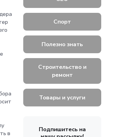
идера
Спорт
тер
его
Полезно знать
ве
Строительство и
ремонт
збора
Товары и услуги
росит
лу
Подпишитесь на
ть в
нашу рассылку!