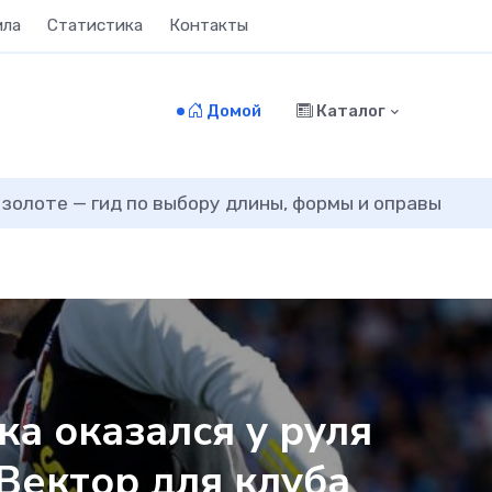
ила
Статистика
Контакты
Домой
Каталог
 золоте — гид по выбору длины, формы и оправы
а оказался у руля
Вектор для клуба