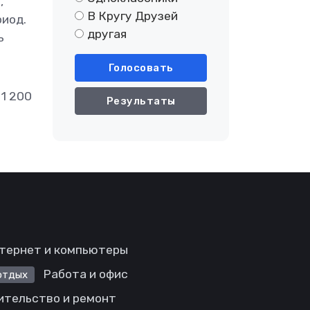
,
В Кругу Друзей
риод.
другая
ь
Голосовать
1 200
Результаты
тернет и компьютеры
Работа и офис
отдых
ительство и ремонт