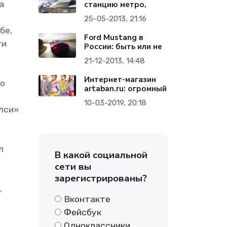
а
станцию метро,
25-05-2013, 21:16
бе,
Ford Mustang в
ти
России: быть или не
21-12-2013, 14:48
Интернет-магазин
то
artaban.ru: огромный
10-03-2019, 20:18
елси»
л
В какой социальной
сети вы
зарегистрированы?
,
Вконтакте
Фейсбук
Одноклассники