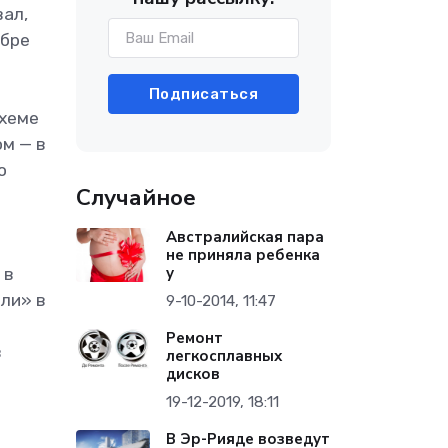
вал,
ябре
Подписаться
схеме
ом — в
о
Случайное
Австралийская пара
не приняла ребенка
у
 в
нли» в
9-10-2014, 11:47
Ремонт
в
легкосплавных
дисков
19-12-2019, 18:11
В Эр-Рияде возведут