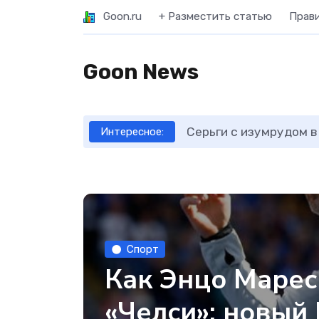
Goon.ru
+ Разместить статью
Прав
Goon News
Серьги с изумрудом в
Интересное:
Спорт
Как Энцо Мареск
«Челси»: новый 