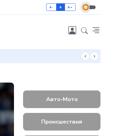
A-
A
A+
Как отличить 
Авто-Мото
Происшествия