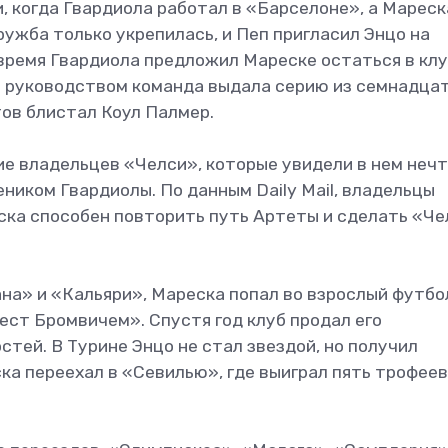
, когда Гвардиола работал в «Барселоне», а Мареск
ружба только укрепилась, и Пеп пригласил Энцо на
время Гвардиола предложил Мареске остаться в клу
о руководством команда выдала серию из семнадца
тов блистал Коул Палмер.
е владельцев «Челси», которые увидели в нем неч
ником Гвардиолы. По данным Daily Mail, владельцы
ска способен повторить путь Артеты и сделать «Ч
на» и «Кальяри», Мареска попал во взрослый футбо
ест Бромвичем». Спустя год клуб продал его
тей. В Турине Энцо не стал звездой, но получил
а переехал в «Севилью», где выиграл пять трофеев