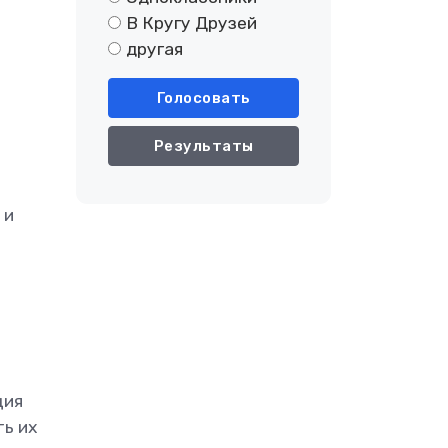
В Кругу Друзей
другая
Голосовать
Результаты
 и
ция
ь их