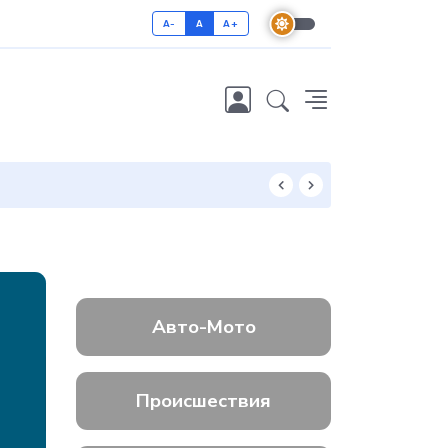
A-
A
A+
Как отличить 
Авто-Мото
Происшествия