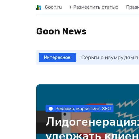
Goon.ru
+ Разместить статью
Прав
Goon News
Серьги с изумрудом в
Интересное:
Реклама, маркетинг, SEO
Лидогенерация:
удержать клиен