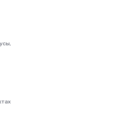
усы,
ктах