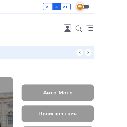
A-
A
A+
Как отличить 
Авто-Мото
Происшествия