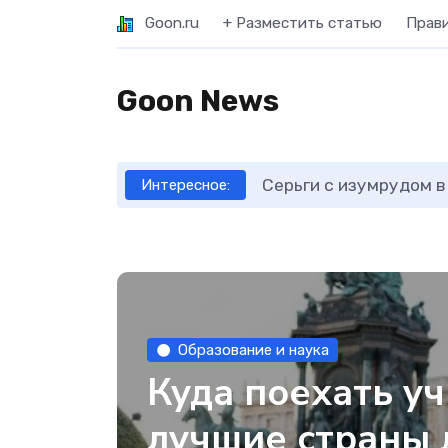
Goon.ru
+ Разместить статью
Прав
Goon News
Серьги с изумрудом в
Интересное:
Образование и наука
Куда поехать уч
лучшие страны 