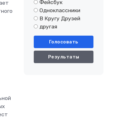
Фейсбук
гает
Одноклассники
тного
В Кругу Друзей
другая
Голосовать
Результаты
ьной
ых
ест