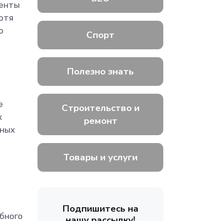
денты
отя
о
Спорт
Полезно знать
е
Строительство и
к
ремонт
пных
Товары и услуги
Подпишитесь на
бного
нашу рассылку!