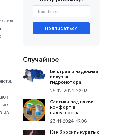
ую вы
а
Подписаться
с
Случайное
Быстрая и надежная
покупка
екта,
гидромотора
25-12-2021, 22:03
мают
Септики под ключ:
ные
комфорт и
о из
надежность
23-11-2024, 19:08
Как бросить курить с