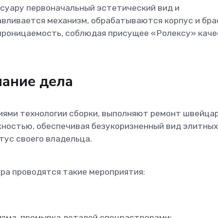
ссуару первоначальный эстетический вид и
вливается механизм, обрабатываются корпус и бра
проницаемость, соблюдая присущее «Ролексу» кач
нание дела
ями технологии сборки, выполняют ремонт швейца
жностью, обеспечивая безукоризненный вид элитных
ус своего владельца.
ра проводятся такие мероприятия:
изма, промывка деталей спецрастворами;