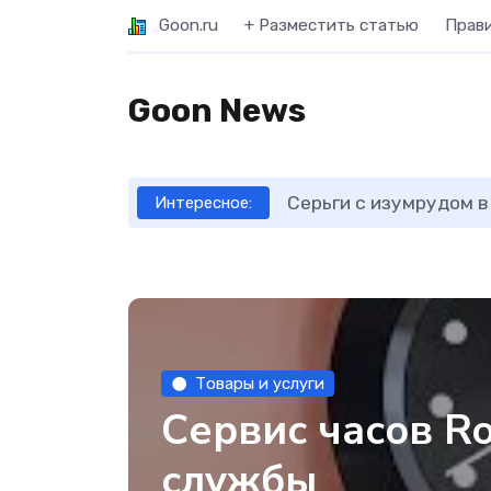
Goon.ru
+ Разместить статью
Прав
Goon News
Серьги с изумрудом в
Интересное:
Товары и услуги
Сервис часов Ro
службы