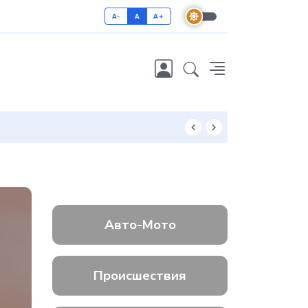
A-
A
A+
Как отличить 
Авто-Мото
Происшествия