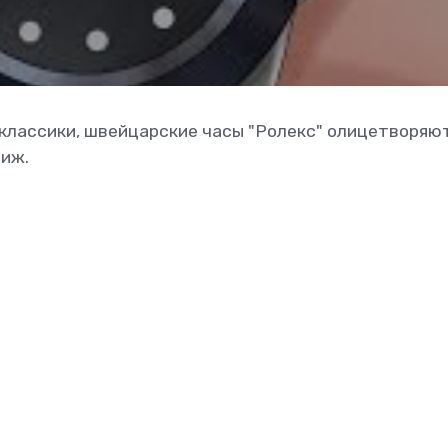
классики, швейцарские часы "Ролекс" олицетворяю
тиж.