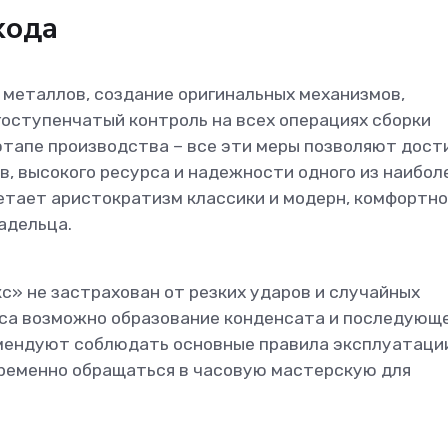
хода
 металлов, создание оригинальных механизмов,
гоступенчатый контроль на всех операциях сборки
этапе производства – все эти меры позволяют дост
, высокого ресурса и надежности одного из наибол
четает аристократизм классики и модерн, комфортн
адельца.
с» не застрахован от резких ударов и случайных
уса возможно образование конденсата и последующ
мендуют соблюдать основные правила эксплуатаци
временно обращаться в часовую мастерскую для