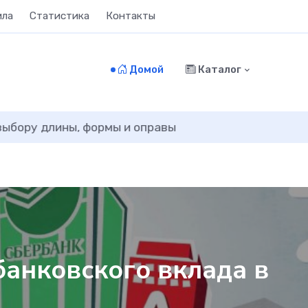
ила
Статистика
Контакты
Домой
Каталог
зимние шины от бу
анковского вклада в