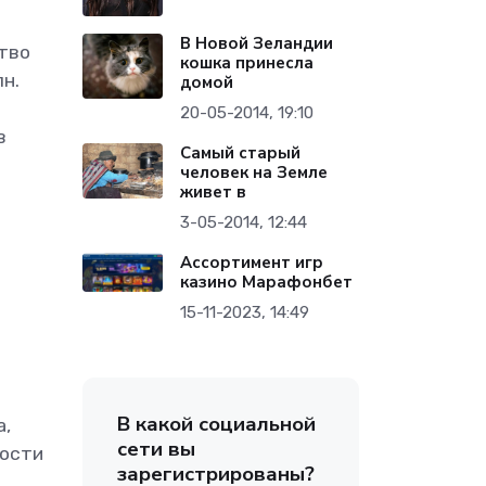
В Новой Зеландии
ство
кошка принесла
н.
домой
20-05-2014, 19:10
в
Самый старый
человек на Земле
живет в
3-05-2014, 12:44
Ассортимент игр
казино Марафонбет
15-11-2023, 14:49
В какой социальной
а,
сети вы
мости
зарегистрированы?