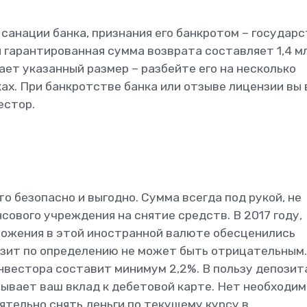
санации банка, признания его банкротом – государ
 гарантированная сумма возврата составляет 1,4 мл
ет указанный размер – разбейте его на несколько
ах. При банкротстве банка или отзыве лицензии вы 
естор.
то безопасно и выгодно. Сумма всегда под рукой, не
ового учреждения на снятие средств. В 2017 году,
ложения в этой иностранной валюте обесценились
озит по определению не может быть отрицательным.
нвестора составит минимум 2,2%. В пользу депозит
язывает ваш вклад к дебетовой карте. Нет необходи
ятельно снять деньги по текущему курсу в