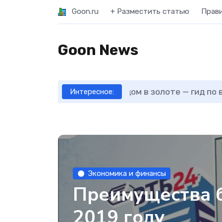
Goon.ru
+ Разместить статью
Прав
Goon News
Как отличить новые 
Интересное:
Экономика и финансы
Преимущества б
2019 году