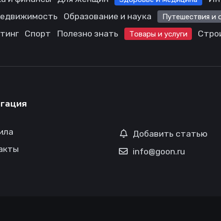
едвижимость
Образование и наука
Путешествия и 
етинг
Спорт
Полезно знать
Стро
Товары и услуги
гация
ила
Добавить статью
акты
info@goon.ru