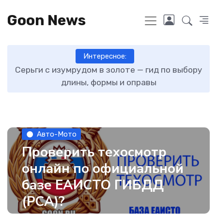
Goon News
Интересное:
ту
Серьги с изумрудом в золоте — гид по выбору
длины, формы и оправы
Авто-Мото
Проверить техосмотр
онлайн по официальной
базе ЕАИСТО ГИБДД
(РСА)?