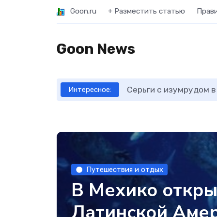
Goon.ru
+ Разместить статью
Прав
Goon News
Серьги с изумрудом в
Интересное:
Путешествия и отдых
В Мехико откры
Латинской Аме