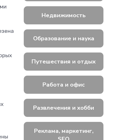
ами
Недвижимость
езена
Образование и наука
торых
Путешествия и отдых
Работа и офис
их
Развлечения и хобби
Реклама, маркетинг,
ены
SEO