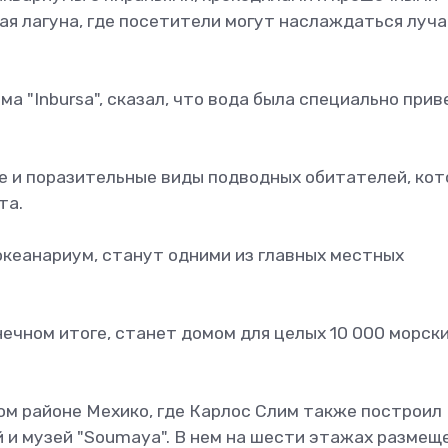
ая лагуна, где посетители могут наслаждаться луч
а "Inbursa", сказал, что вода была специально прив
е и поразительные виды подводных обитателей, ко
та.
океанариум, станут одними из главных местных
нечном итоге, станет домом для целых 10 000 морск
.
м районе Мехико, где Карлос Слим также построил
 и музей "Soumaya". В нем на шести этажах размещ