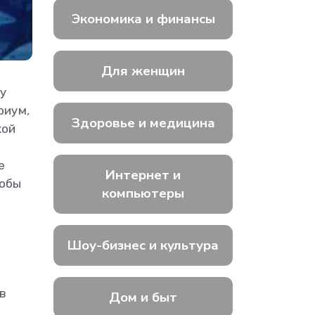
Экономика и финансы
Для женщин
цу
риум,
Здоровье и медицина
кой
е
Интернет и
тобы
компьютеры
Шоу-бизнес и культура
в
Дом и быт