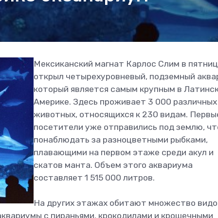
Мексиканский магнат Карлос Слим в пятни
открыл четырехуровневый, подземный аква
который является самым крупным в Латинс
Америке. Здесь проживает 3 000 различных
животных, относящихся к 230 видам. Первы
посетители уже отправились под землю, ч
понаблюдать за разноцветными рыбками,
плавающими на первом этаже среди акул и
скатов манта. Объем этого аквариума
составляет 1 515 000 литров.
На других этажах обитают множество видо
аквариумы с пираньями, крокодилами и крошечными