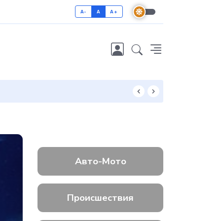
A-
A
A+
Как отличить 
Авто-Мото
Происшествия