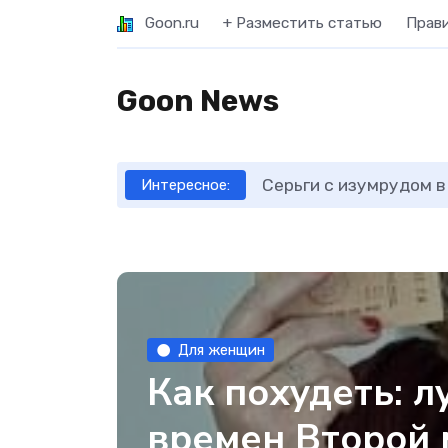
Goon.ru
+ Разместить статью
Прав
Goon News
Как отличить новые 
Интересное:
Для женщин
Как похудеть: л
времен Второй