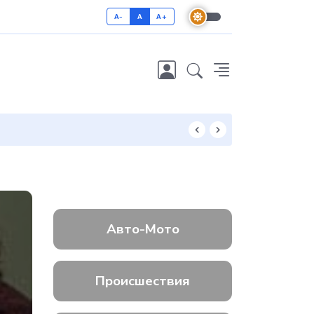
A-
A
A+
Основные оши
Авто-Мото
Происшествия