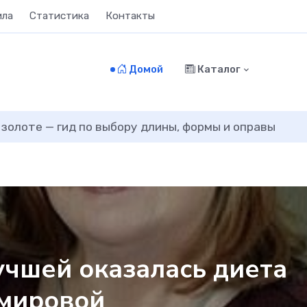
ила
Статистика
Контакты
Домой
Каталог
зимние шины от бу
учшей оказалась диета
 мировой