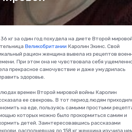
 36 кг за один год похудела на диете Второй мирово
тельница
Великобритании
Каролин Экинс. Свой
икальный рацион женщина вывела из рецептов воен
емени. При этом она не чувствовала себя ущемленно
ела прекрасное самочувствие и даже умудрилась
править здоровье.
блюдах времен Второй мировой войны Каролин
ссказала ее свекровь. В тот период людям приходил
ономить на еде, пользуясь самыми простыми рецепта
мощью которых можно было прокормиться самим и
кормить детей. Заинтересовавшись рассказами
екрови, располневшая до 158 кг женщина изучила не