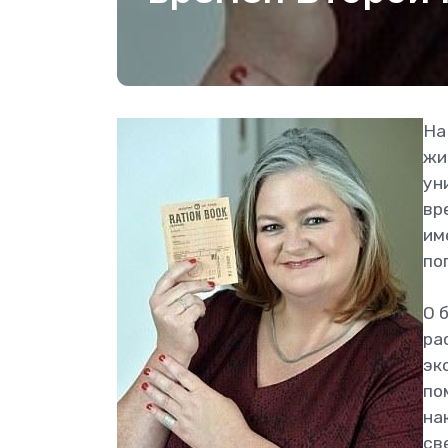
На
жи
ун
вр
им
по
О 
ра
эк
по
на
св