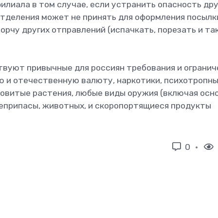
лиала в том случае, если устранить опасность др
отделения может не принять для оформления посылк
рчу других отправлений (испачкать, порезать и та
твуют привычные для россиян требования и огранич
 и отечественную валюту, наркотики, психотропны
овитые растения, любые виды оружия (включая осн
еприпасы, животных, и скоропортящиеся продукты
0