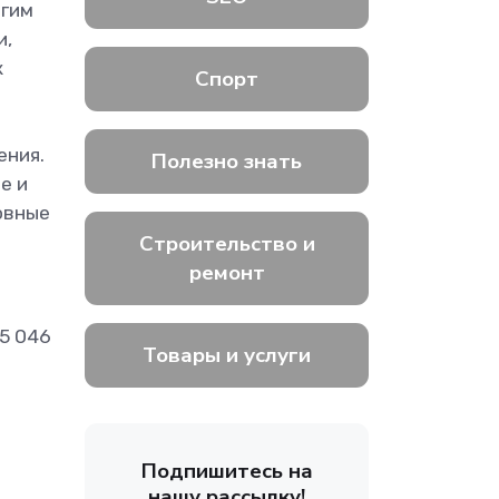
угим
и,
к
Спорт
ения.
Полезно знать
е и
овные
Строительство и
ремонт
5 046
Товары и услуги
Подпишитесь на
нашу рассылку!