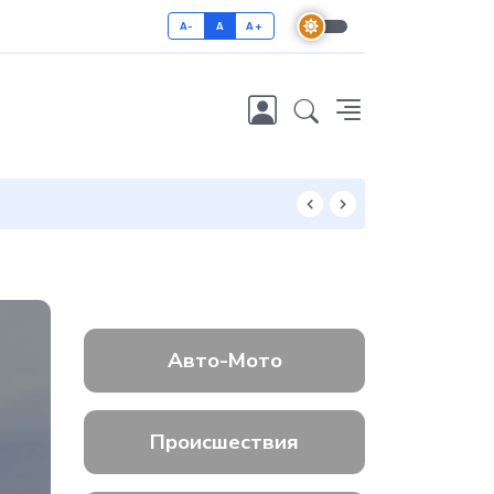
A-
A
A+
Как отличить 
Авто-Мото
Происшествия