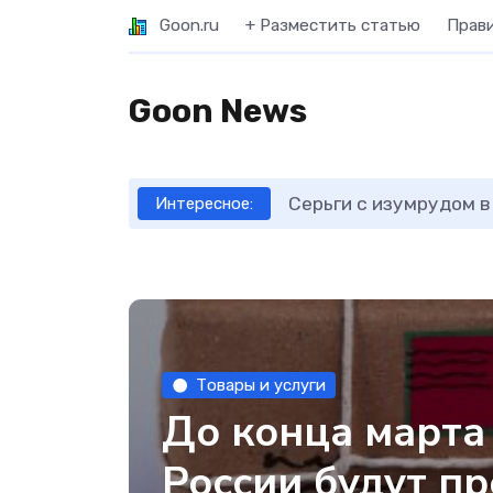
Goon.ru
+ Разместить статью
Прав
Goon News
Серьги с изумрудом в
Интересное:
Товары и услуги
До конца марта
России будут п