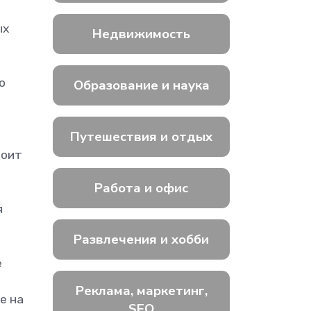
ых
Недвижимость
о
Образование и наука
Путешествия и отдых
тоит
Работа и офис
я
Развлечения и хобби
е
Реклама, маркетинг,
е на
SEO