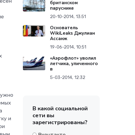
несен
британском
паруснике
ие
20-10-2014, 13:51
Основатель
WikiLeaks Джулиан
Ассанж
19-06-2014, 10:51
х
«Аэрофлот» уволил
летчика, уличенного
в
5-03-2014, 12:32
Нужно
емых
В какой социальной
а
сети вы
тку и
зарегистрированы?
ои
вым,
Вконтакте