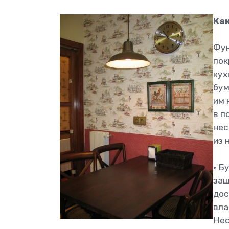
Ка
Фун
пок
кух
бум
им 
в п
нес
из 
• Б
защ
дос
вла
Нес