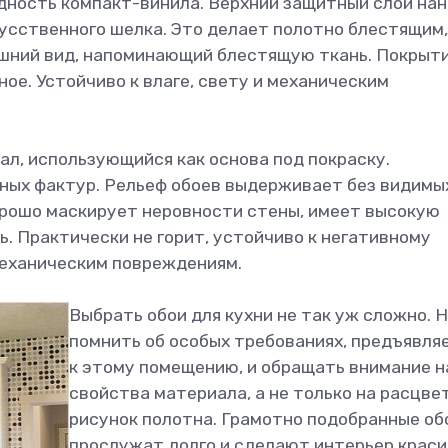
дность компакт-винила. Верхний защитный слой на
кусственного шелка. Это делает полотно блестящим,
ешний вид, напоминающий блестящую ткань. Покрыт
ное. Устойчиво к влаге, свету и механическим
ал, использующийся как основа под покраску.
ных фактур. Рельеф обоев выдерживает без видимы
орошо маскирует неровности стены, имеет высокую
. Практически не горит, устойчиво к негативному
еханическим повреждениям.
Выбрать обои для кухни не так уж сложно. 
помнить об особых требованиях, предъявля
к этому помещению, и обращать внимание н
свойства материала, а не только на расцве
рисунок полотна. Грамотно подобранные об
прослужат долго и сделают интерьер краси