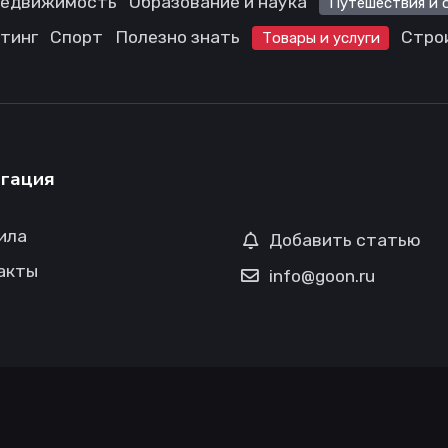
едвижимость
Образование и наука
Путешествия и 
етинг
Спорт
Полезно знать
Стро
Товары и услуги
гация
ила
Добавить статью
акты
info@goon.ru