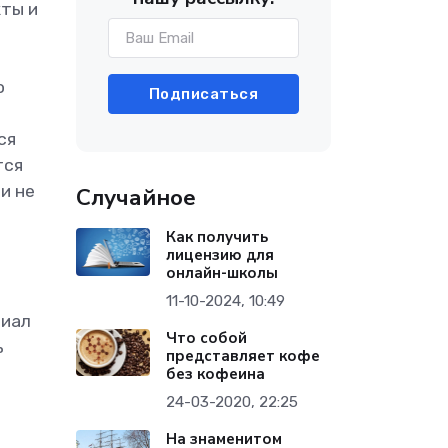
кты и
о
Подписаться
ся
тся
и не
Случайное
Как получить
лицензию для
онлайн-школы
11-10-2024, 10:49
риал
Что собой
ь
представляет кофе
без кофеина
24-03-2020, 22:25
На знаменитом