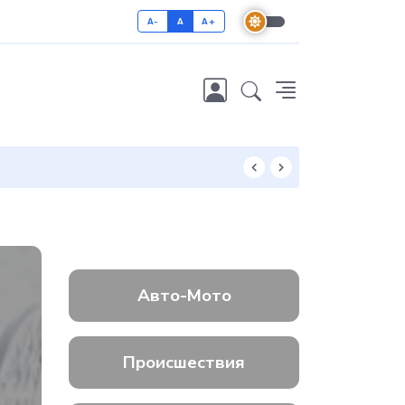
A-
A
A+
Как отличить 
Авто-Мото
Происшествия