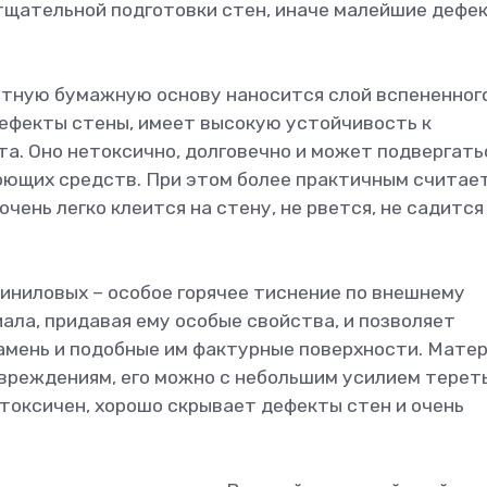
 тщательной подготовки стен, иначе малейшие дефе
отную бумажную основу наносится слой вспененног
ефекты стены, имеет высокую устойчивость к
та. Оно нетоксично, долговечно и может подвергать
оющих средств. При этом более практичным считае
чень легко клеится на стену, не рвется, не садится 
виниловых – особое горячее тиснение по внешнему
ала, придавая ему особые свойства, и позволяет
амень и подобные им фактурные поверхности. Мате
вреждениям, его можно с небольшим усилием терет
нетоксичен, хорошо скрывает дефекты стен и очень