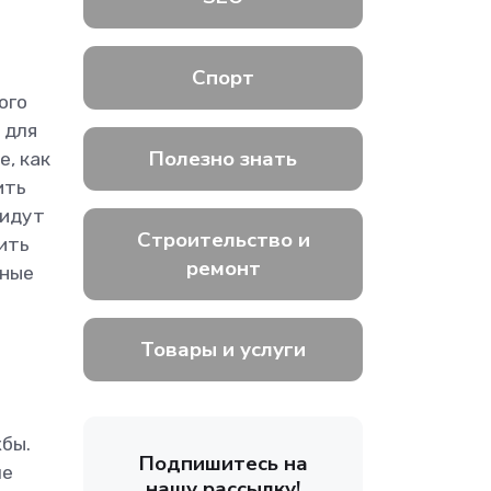
Спорт
ого
 для
Полезно знать
е, как
ить
ридут
Строительство и
ить
ремонт
нные
Товары и услуги
бы.
Подпишитесь на
ме
нашу рассылку!