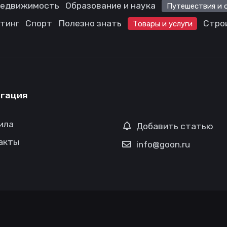
едвижимость
Образование и наука
Путешествия и 
етинг
Спорт
Полезно знать
Стро
Товары и услуги
гация
ила
Добавить статью
акты
info@goon.ru