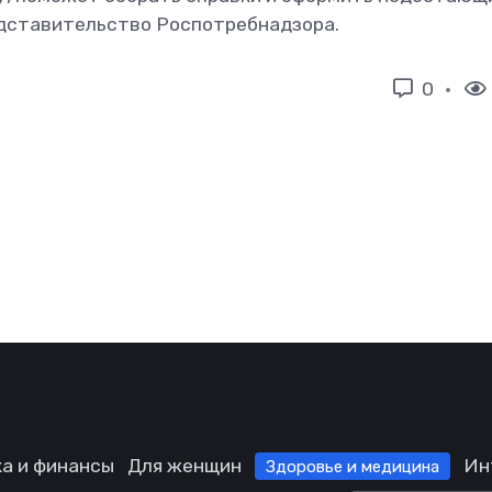
едставительство Роспотребнадзора.
0
а и финансы
Для женщин
Ин
Здоровье и медицина