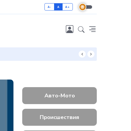
A-
A
A+
Как отличить 
Авто-Мото
Происшествия