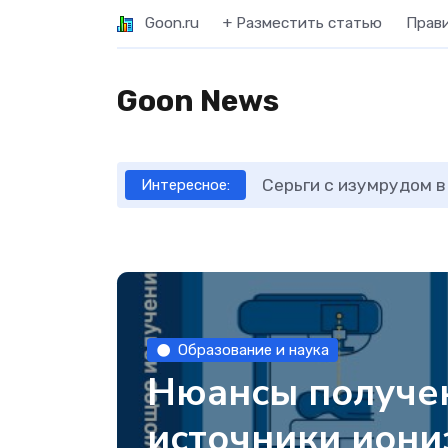
Goon.ru
+ Разместить статью
Прав
Goon News
Серьги с изумрудом в
Интересное:
Образование и наука
Нюансы получен
источники ион