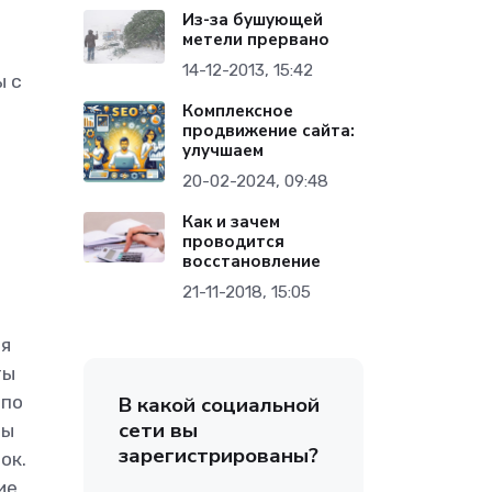
Из-за бушующей
метели прервано
14-12-2013, 15:42
ы с
Комплексное
продвижение сайта:
улучшаем
20-02-2024, 09:48
Как и зачем
проводится
восстановление
21-11-2018, 15:05
ая
ты
В какой социальной
 по
сети вы
бы
зарегистрированы?
ок.
ие