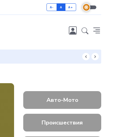
A-
A
A+
Как отличить 
Авто-Мото
Происшествия