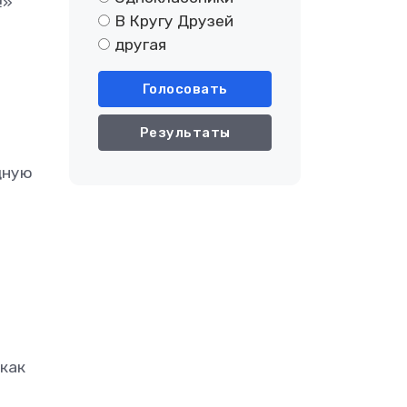
!»
В Кругу Друзей
другая
Голосовать
Результаты
дную
как