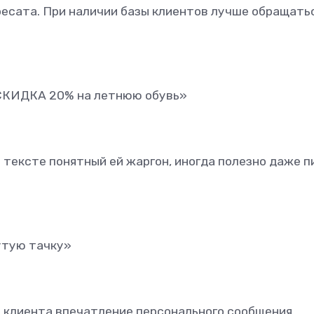
есата. При наличии базы клиентов лучше обращатьс
 СКИДКА 20% на летнюю обувь»
 тексте понятный ей жаргон, иногда полезно даже п
утую тачку»
 клиента впечатление персонального сообщения.