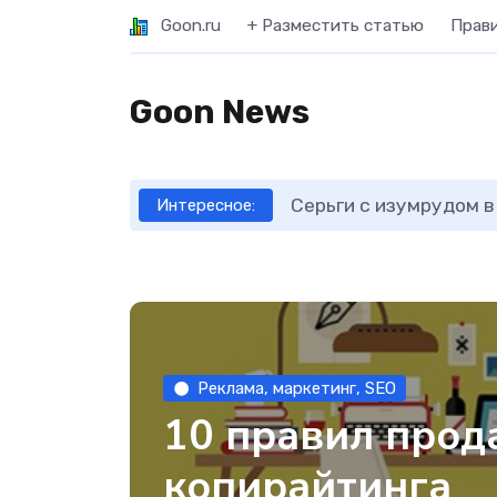
Goon.ru
+ Разместить статью
Прав
Goon News
Серьги с изумрудом в
Интересное:
Реклама, маркетинг, SEO
10 правил про
копирайтинга