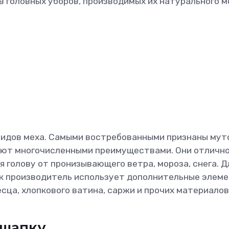
 головных уборов, производимых их натурального ме
видов меха. Самыми востребованными признаны мут
дают многочисленными преимуществами. Они отличн
 голову от пронизывающего ветра, мороза, снега. Д
ик производитель использует дополнительные элем
сца, хлопкового ватина, саржи и прочих материалов
 шапку