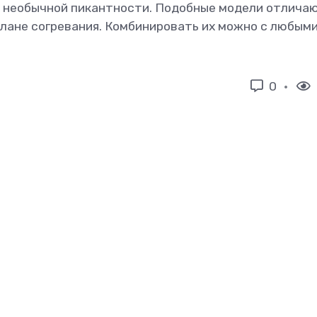
у необычной пикантности. Подобные модели отлича
лане согревания. Комбинировать их можно с любым
0