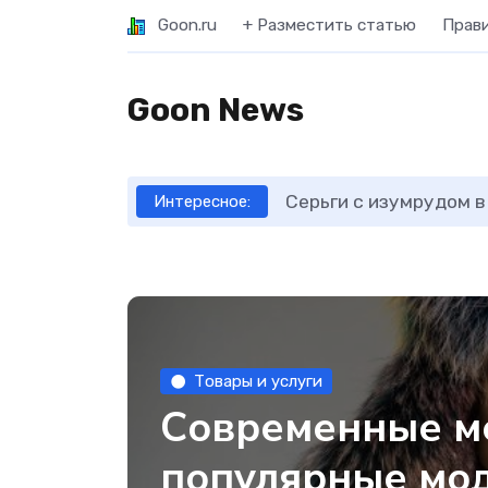
Goon.ru
+ Разместить статью
Прав
Goon News
Серьги с изумрудом в
Интересное:
Товары и услуги
Современные м
популярные мод