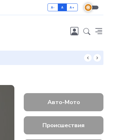
A-
A
A+
Как отличить 
Авто-Мото
Происшествия