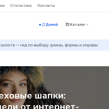
ила
Статистика
Контакты
Домой
Каталог
 золоте — гид по выбору длины, формы и оправы
еховые шапки:
ели от интернет-