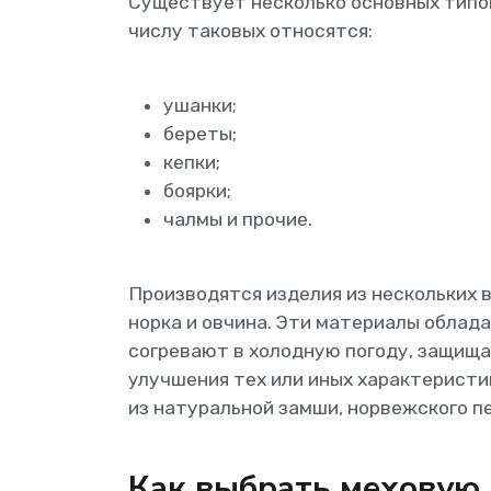
Существует несколько основных типов
числу таковых относятся:
ушанки;
береты;
кепки;
боярки;
чалмы и прочие.
Производятся изделия из нескольких 
норка и овчина. Эти материалы обла
согревают в холодную погоду, защищая
улучшения тех или иных характерист
из натуральной замши, норвежского пе
Как выбрать меховую