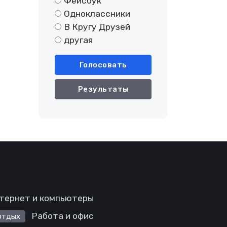
Фейсбук
Одноклассники
В Кругу Друзей
другая
Голосовать
Результаты
тернет и компьютеры
Работа и офис
отдых