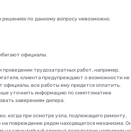
 решениях по данному вопросу невозможно.
рибегают официалы.
 проведении трудозатратных работ, например,
игателя, клиента предупреждают о возможности не
т официалы, все работы ему придется оплатить.
учше уточнить информацию по симптоматике
овать заверениям дилера.
о, когда при осмотре узла, подлежащего ремонту,
 на повреждение рядом находящегося механизма. О
ие на гарантийный элемент вследствие неправильн