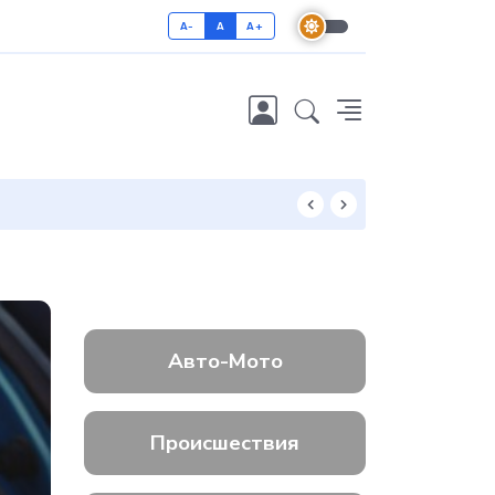
A-
A
A+
Как отличить 
Авто-Мото
Происшествия