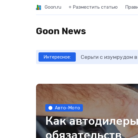
Goon.ru
+ Разместить статью
Прав
Goon News
Серьги с изумрудом в
Интересное:
Авто-Мото
Как автодилеры
обязательств