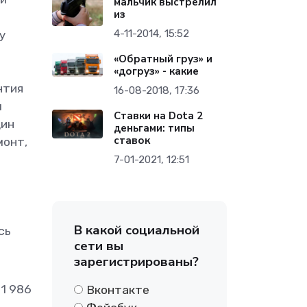
мальчик выстрелил
из
4-11-2014, 15:52
у
«Обратный груз» и
«догруз» - какие
нтия
16-08-2018, 17:36
м
Ставки на Dota 2
дин
деньгами: типы
ставок
монт,
7-01-2021, 12:51
В какой социальной
сь
сети вы
зарегистрированы?
1 986
Вконтакте