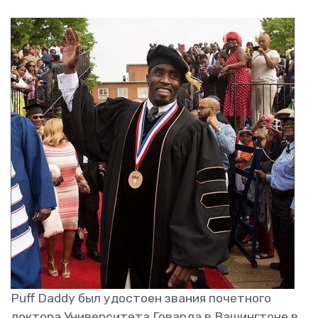
Puff Daddy был удостоен звания почетного
доктора Университета Говарда в Вашингтоне в