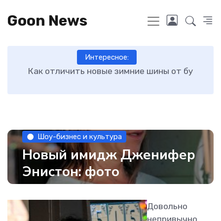
Goon News
Интересное:
ру
Как отличить новые зимние шины от бу
О
Шоу-бизнес и культура
Новый имидж Дженифер
Энистон: фото
Довольно
непривычно