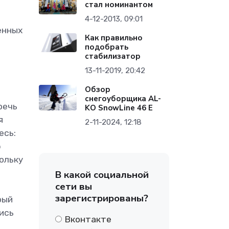
стал номинантом
4-12-2013, 09:01
енных
Как правильно
подобрать
стабилизатор
13-11-2019, 20:42
Обзор
снегоуборщика AL-
речь
KO SnowLine 46 E
я
2-11-2024, 12:18
есь:
ю
кольку
В какой социальной
сети вы
зарегистрированы?
рый
ись
Вконтакте