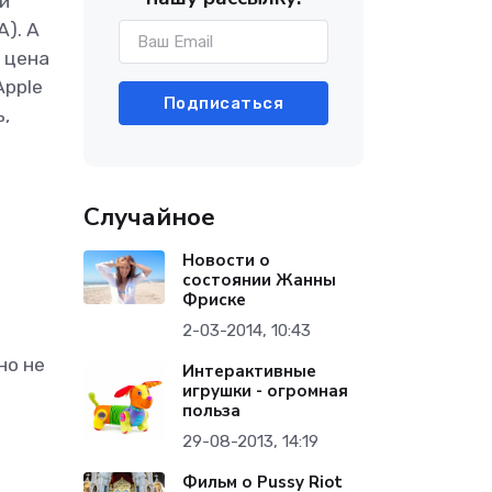
и
А). А
 цена
Apple
Подписаться
,
а
Случайное
Новости о
состоянии Жанны
Фриске
2-03-2014, 10:43
но не
Интерактивные
игрушки - огромная
польза
29-08-2013, 14:19
Фильм о Pussy Riot