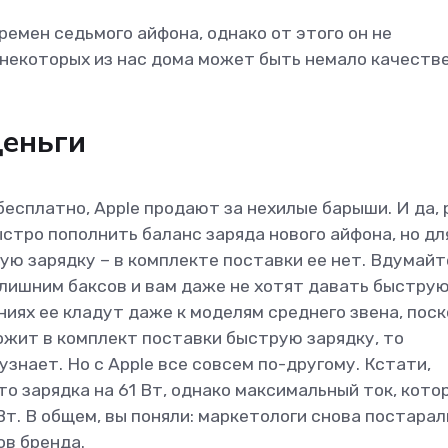
ремен седьмого айфона, однако от этого он не
 некоторых из нас дома может быть немало качеств
деньги
бесплатно, Applе продают за нехилые барыши. И да, 
стро пополнить баланс заряда нового айфона, но дл
ую зарядку – в комплекте поставки ее нет. Вдумайт
 лишним баксов и вам даже не хотят давать быстру
аниях ее кладут даже к моделям среднего звена, пос
ожит в комплект поставки быструю зарядку, то
 узнает. Но с Apple все совсем по-другому. Кстати,
то зарядка на 61 Вт, однако максимальный ток, кото
т. В общем, вы поняли: маркетологи снова постарал
ов бренда.