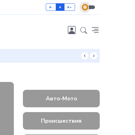
A-
A
A+
Как отличить 
Авто-Мото
Происшествия