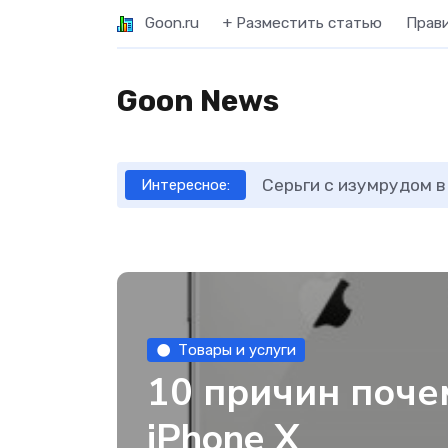
Goon.ru
+ Разместить статью
Прав
Goon News
Серьги с изумрудом в
Интересное:
Товары и услуги
10 причин поче
iPhone X