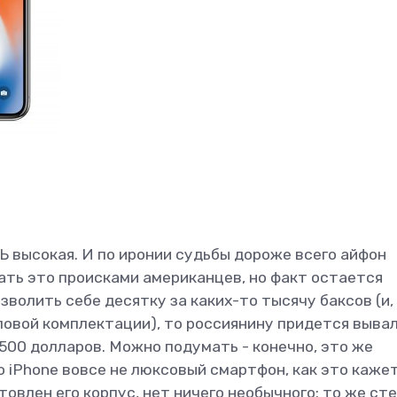
Ь высокая. И по иронии судьбы дороже всего айфон
ать это происками американцев, но факт остается
волить себе десятку за каких-то тысячу баксов (и,
оповой комплектации), то россиянину придется выва
1 500 долларов. Можно подумать - конечно, это же
но iPhone вовсе не люксовый смартфон, как это каже
товлен его корпус, нет ничего необычного: то же сте