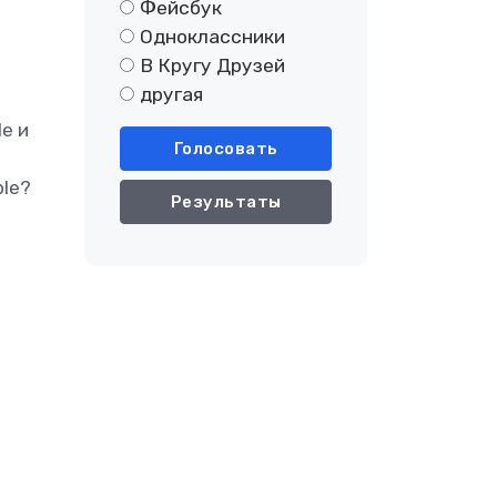
Фейсбук
Одноклассники
В Кругу Друзей
другая
e и
Голосовать
ple?
Результаты