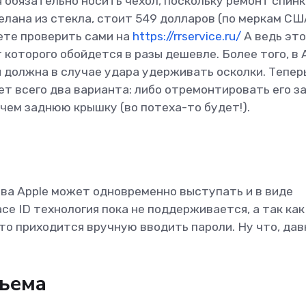
 обязательно носить чехол, поскольку ремонт спинк
делана из стекла, стоит 549 долларов (по меркам СШ
ете проверить сами на
https://rrservice.ru/
А ведь это
 которого обойдется в разы дешевле. Более того, в 
 должна в случае удара удерживать осколки. Теперь
дет всего два варианта: либо отремонтировать его з
чем заднюю крышку (во потеха-то будет!).
ва Apple может одновременно выступать и в виде
ce ID технология пока не поддерживается, а так как
то приходится вручную вводить пароли. Ну что, дав
зъема