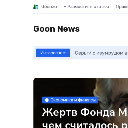
Goon.ru
+ Разместить статью
Прав
Goon News
Серьги с изумрудом в
Интересное:
Экономика и финансы
Жертв Фонда М
чем считалось 