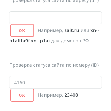
Проверка статуса сайта по адресу (url)
Например,
sait.ru
или
xn--
h1alffa9f.xn--p1ai
для доменов РФ
Проверка статуса сайта по номеру (ID)
Например,
23408