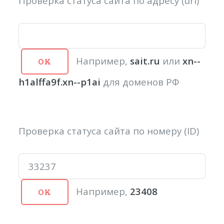
Проверка статуса сайта по адресу (url)
Например,
sait.ru
или
xn--
h1alffa9f.xn--p1ai
для доменов РФ
Проверка статуса сайта по номеру (ID)
Например,
23408