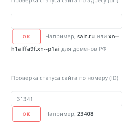
Проверка статуса сайта по адресу (url)
Например,
sait.ru
или
xn--
h1alffa9f.xn--p1ai
для доменов РФ
Проверка статуса сайта по номеру (ID)
Например,
23408