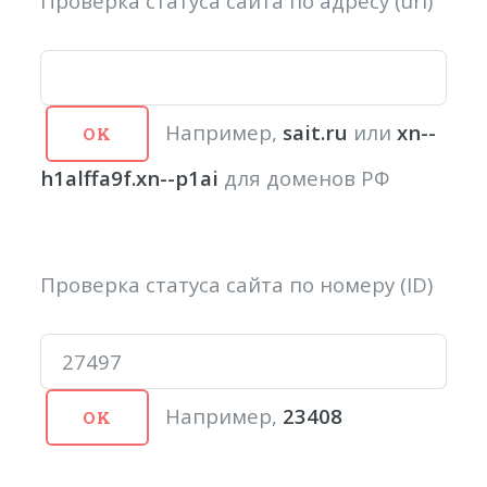
Проверка статуса сайта по адресу (url)
Например,
sait.ru
или
xn--
h1alffa9f.xn--p1ai
для доменов РФ
Проверка статуса сайта по номеру (ID)
Например,
23408