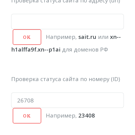
Проверка статуса сайта по адресу (url)
Например,
sait.ru
или
xn--
h1alffa9f.xn--p1ai
для доменов РФ
Проверка статуса сайта по номеру (ID)
Например,
23408