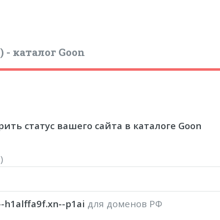
) - каталог Goon
ить статус вашего сайта в каталоге Goon
rl)
--h1alffa9f.xn--p1ai
для доменов РФ