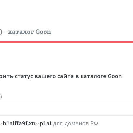
) - каталог Goon
ить статус вашего сайта в каталоге Goon
rl)
--h1alffa9f.xn--p1ai
для доменов РФ