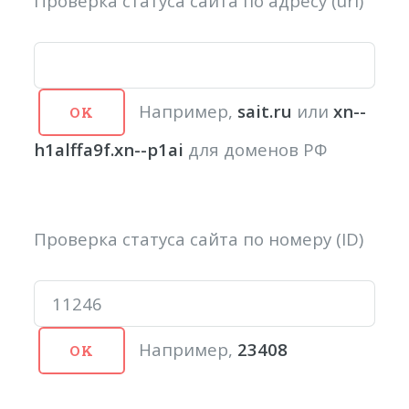
Проверка статуса сайта по адресу (url)
Например,
sait.ru
или
xn--
h1alffa9f.xn--p1ai
для доменов РФ
Проверка статуса сайта по номеру (ID)
Например,
23408