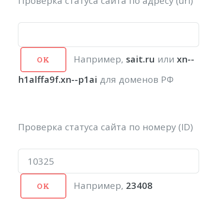
Проверка статуса сайта по адресу (url)
Например,
sait.ru
или
xn--
h1alffa9f.xn--p1ai
для доменов РФ
Проверка статуса сайта по номеру (ID)
Например,
23408