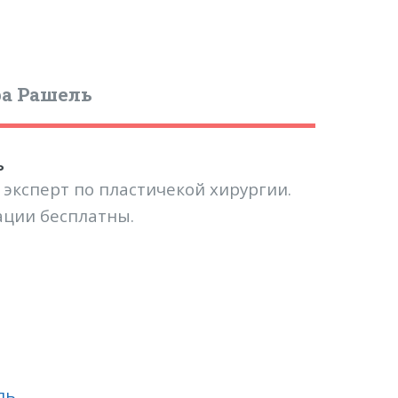
ра Рашель
ь
эксперт по пластичекой хирургии.
тации бесплатны.
ль