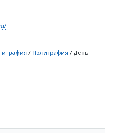
ru/
лиграфия
/
Полиграфия
/ День