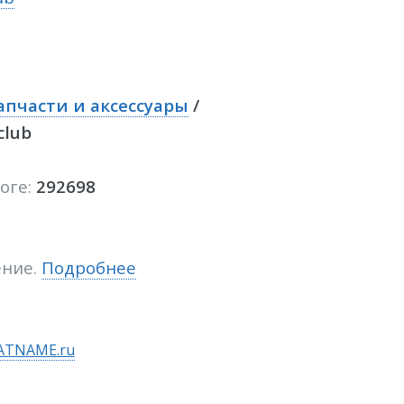
апчасти и аксессуары
/
club
логе:
292698
ение.
Подробнее
ATNAME.ru