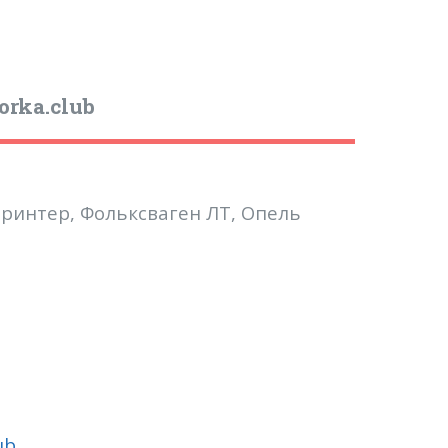
rka.club
ринтер, Фольксваген ЛТ, Опель
ub