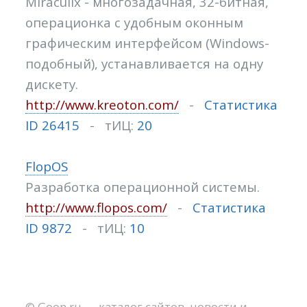
Miraculix - многозадачная, 32-битная,
операционка с удобным оконным
графическим интерфейсом (Windows-
подобный), устанавливается на одну
дискету.
http://www.kreoton.com/
-
Статистика
ID 26415
- тИЦ:
20
FlopOS
Разработка операционной системы.
http://www.flopos.com/
-
Статистика
ID 9872
- тИЦ:
10
©
Goon.ru
—
каталог сайтов
,
новости и