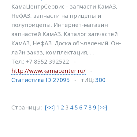
КамаЦентрСервис - запчасти КамАЗ,
НефАЗ, запчасти на прицепы и
полуприцепы. Интернет-магазин
запчастей КамАЗ. Каталог запчастей
КамАЗ, НефАЗ. Доска объявлений. Он-
лайн заказ, комплектация, ...
Тел.: +7 8552 392522 -
http://www.kamacenter.ru/
-
Статистика ID 27095
- тИЦ:
300
Страницы:
[<<]
1
2
3
4
5
6
7
8
9
[>>]